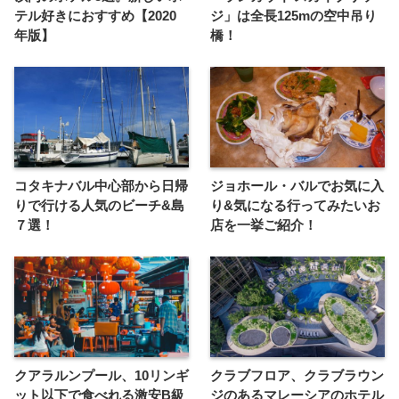
テル好きにおすすめ【2020
ジ」は全長125mの空中吊り
年版】
橋！
コタキナバル中心部から日帰
ジョホール・バルでお気に入
りで行ける人気のビーチ&島
り&気になる行ってみたいお
７選！
店を一挙ご紹介！
クアラルンプール、10リンギ
クラブフロア、クラブラウン
ット以下で食べれる激安B級
ジのあるマレーシアのホテル