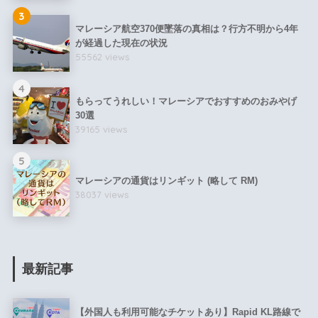
3
マレーシア航空370便墜落の真相は？行方不明から4年
が経過した現在の状況
55562 views
4
もらってうれしい！マレーシアでおすすめのおみやげ
30選
39165 views
5
マレーシアの通貨はリンギット (略して RM)
38037 views
最新記事
【外国人も利用可能なチケットあり】Rapid KL路線で