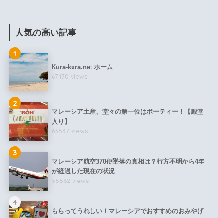
人気の高い記事
1
Kura-kura.net ホーム
67170 views
2
マレーシア土産、堂々の第一位はボーティー！【殿堂
入り】
63537 views
3
マレーシア航空370便墜落の真相は？行方不明から4年
が経過した現在の状況
55562 views
4
もらってうれしい！マレーシアでおすすめのおみやげ