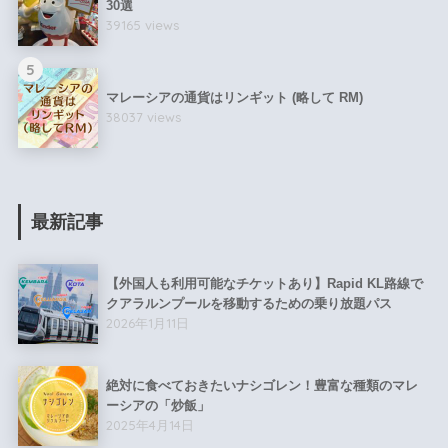
30選
39165 views
5
マレーシアの通貨はリンギット (略して RM)
38037 views
最新記事
【外国人も利用可能なチケットあり】Rapid KL路線で
クアラルンプールを移動するための乗り放題パス
2026年1月11日
絶対に食べておきたいナシゴレン！豊富な種類のマレ
ーシアの「炒飯」
2025年4月14日