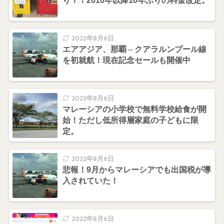
り？！2010年以降10年ぶりの料金改定。
2022年8月6日
エアアジア、那覇⇔クアラルンプール線
を初就航！現在記念セールも開催中
2022年8月6日
マレーシアの小学校で無料学校給食が開
始！ただし低所得層家庭の子どもに限
定。
2022年8月6日
悲報！9月からマレーシアでも出国税が導
入されていた！
2022年8月6日