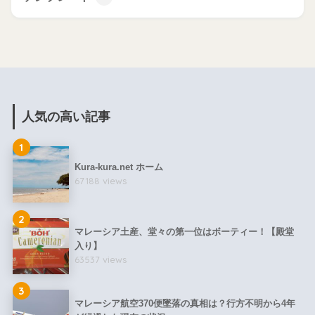
人気の高い記事
1
Kura-kura.net ホーム
67188 views
2
マレーシア土産、堂々の第一位はボーティー！【殿堂
入り】
63537 views
3
マレーシア航空370便墜落の真相は？行方不明から4年