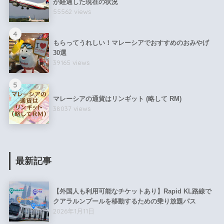
が経過した現在の状況
55562 views
4
もらってうれしい！マレーシアでおすすめのおみやげ
30選
39165 views
5
マレーシアの通貨はリンギット (略して RM)
38037 views
最新記事
【外国人も利用可能なチケットあり】Rapid KL路線で
クアラルンプールを移動するための乗り放題パス
2026年1月11日