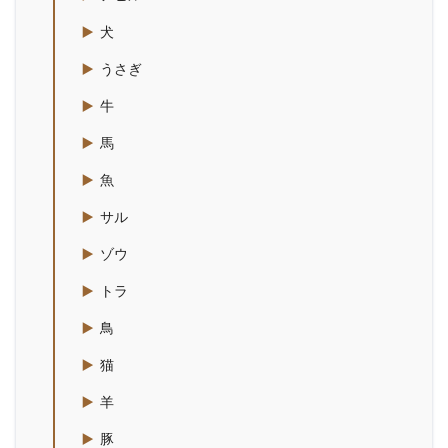
犬
うさぎ
牛
馬
魚
サル
ゾウ
トラ
鳥
猫
羊
豚