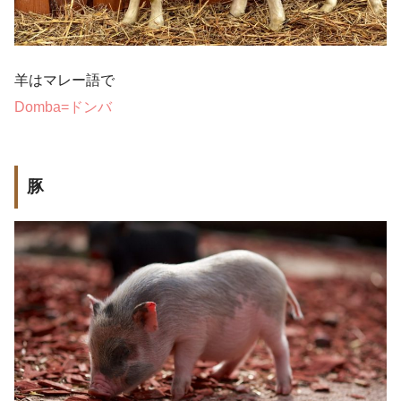
羊はマレー語で
Domba=ドンバ
豚