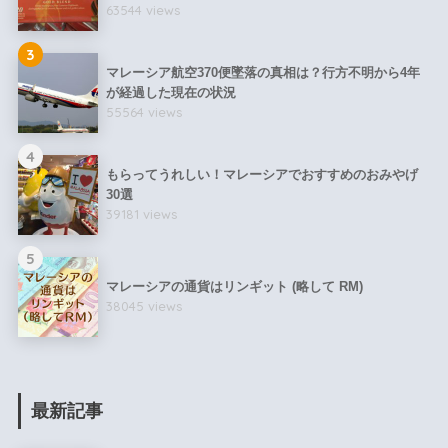
63544 views
3
マレーシア航空370便墜落の真相は？行方不明から4年
が経過した現在の状況
55564 views
4
もらってうれしい！マレーシアでおすすめのおみやげ
30選
39181 views
5
マレーシアの通貨はリンギット (略して RM)
38045 views
最新記事