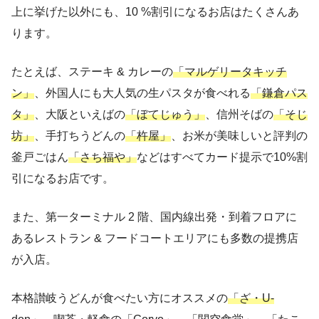
上に挙げた以外にも、10 %割引になるお店はたくさんあ
ります。
たとえば、ステーキ & カレーの
「マルゲリータキッチ
ン」
、外国人にも大人気の生パスタが食べれる
「鎌倉パス
タ」
、大阪といえばの
「ぼてじゅう」
、信州そばの
「そじ
坊」
、手打ちうどんの
「杵屋」
、お米が美味しいと評判の
釜戸ごはん
「さち福や」
などはすべてカード提示で10%割
引になるお店です。
また、第一ターミナル 2 階、国内線出発・到着フロアに
あるレストラン & フードコートエリアにも多数の提携店
が入店。
本格讃岐うどんが食べたい方にオススメの
「ざ・U-