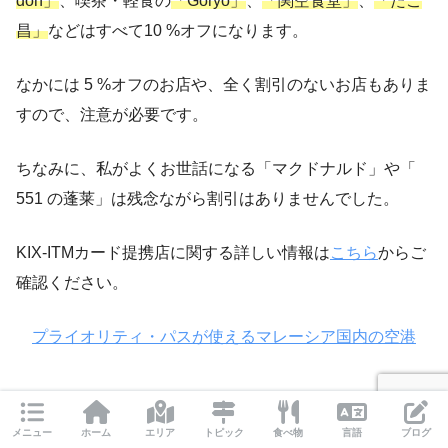
don」
、喫茶・軽食の
「Goryo」
、
「関空食堂」
、
「たこ
昌」
などはすべて10 %オフになります。
なかには 5 %オフのお店や、全く割引のないお店もありま
すので、注意が必要です。
ちなみに、私がよくお世話になる「マクドナルド」や「
551 の蓬莱」は残念ながら割引はありませんでした。
KIX-ITMカード提携店に関する詳しい情報は
こちら
からご
確認ください。
プライオリティ・パスが使えるマレーシア国内の空港
フライトポイントも貯まる
メニュー
ホーム
エリア
トピック
食べ物
言語
ブログ