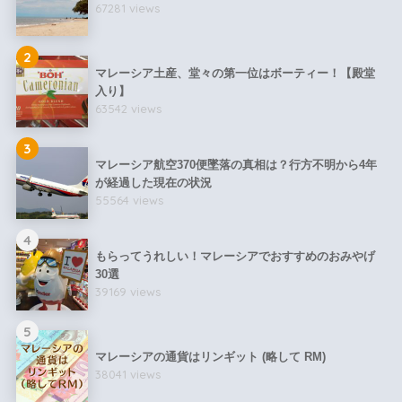
67281 views
2
マレーシア土産、堂々の第一位はボーティー！【殿堂
入り】
63542 views
3
マレーシア航空370便墜落の真相は？行方不明から4年
が経過した現在の状況
55564 views
4
もらってうれしい！マレーシアでおすすめのおみやげ
30選
39169 views
5
マレーシアの通貨はリンギット (略して RM)
38041 views