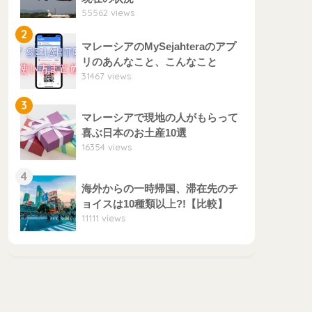
55562 views
2
マレーシアのMySejahteraのアプ
リのあんなこと、こんなこと
31467 views
3
マレーシアで現地の人がもらって
喜ぶ日本のお土産10選
16354 views
4
海外からの一時帰国、滞在先のチ
ョイスは10種類以上?!【比較】
11111 views