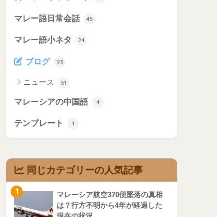
マレー語日常会話
45
マレー語小ネタ
24
ブログ
93
ニュース
51
マレーシアの中国語
4
テンプレート
1
同じカテゴリーの人気記事
1
マレーシア航空370便墜落の真相
は？行方不明から4年が経過した
現在の状況