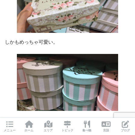
しかもめっちゃ可愛い。
これがダイソーで買えるなんてすごいですよね。マレーシ
アの他のお店だったら二倍はするんじゃないでしょうか。
メニュー
ホーム
エリア
トピック
食べ物
言語
ブログ