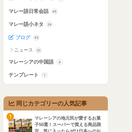
マレー語日常会話
45
マレー語小ネタ
24
ブログ
93
ニュース
51
マレーシアの中国語
4
テンプレート
1
同じカテゴリーの人気記事
1
マレーシアの地元民が愛するお菓
子50選！スーパーで買える商品限
定。気に入ったらぜひ日本へのお