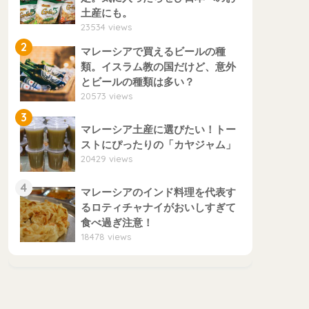
土産にも。
23534 views
2
マレーシアで買えるビールの種
類。イスラム教の国だけど、意外
とビールの種類は多い？
20573 views
3
マレーシア土産に選びたい！トー
ストにぴったりの「カヤジャム」
20429 views
4
マレーシアのインド料理を代表す
るロティチャナイがおいしすぎて
食べ過ぎ注意！
18478 views