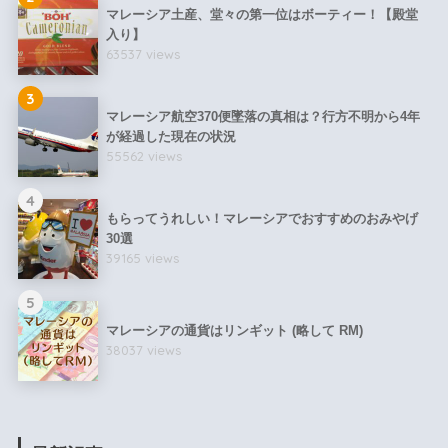
マレーシア土産、堂々の第一位はボーティー！【殿堂
入り】
63537 views
3
マレーシア航空370便墜落の真相は？行方不明から4年
が経過した現在の状況
55562 views
4
もらってうれしい！マレーシアでおすすめのおみやげ
30選
39165 views
5
マレーシアの通貨はリンギット (略して RM)
38037 views