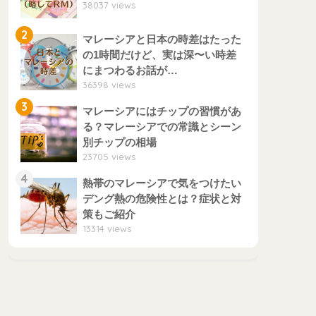
38037 views
2
マレーシアと日本の時差はたった
の1時間だけど、実は深〜い時差
にまつわるお話が…
36398 views
3
マレーシアにはチップの習慣があ
る？マレーシアでの常識とシーン
別チップの相場
23705 views
4
熱帯のマレーシアで気をつけたい
デング熱の危険性とは？症状と対
策もご紹介
13314 views