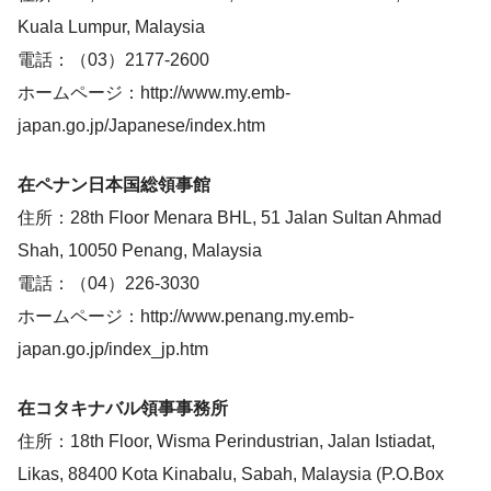
Kuala Lumpur, Malaysia
電話：（03）2177-2600
ホームページ：http://www.my.emb-
japan.go.jp/Japanese/index.htm
在ペナン日本国総領事館
住所：28th Floor Menara BHL, 51 Jalan Sultan Ahmad
Shah, 10050 Penang, Malaysia
電話：（04）226-3030
ホームページ：http://www.penang.my.emb-
japan.go.jp/index_jp.htm
在コタキナバル領事事務所
住所：18th Floor, Wisma Perindustrian, Jalan Istiadat,
Likas, 88400 Kota Kinabalu, Sabah, Malaysia (P.O.Box