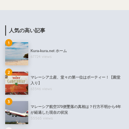
人気の高い記事
1
Kura-kura.net ホーム
67724 views
2
マレーシア土産、堂々の第一位はボーティー！【殿堂
入り】
63546 views
3
マレーシア航空370便墜落の真相は？行方不明から4年
が経過した現在の状況
55565 views