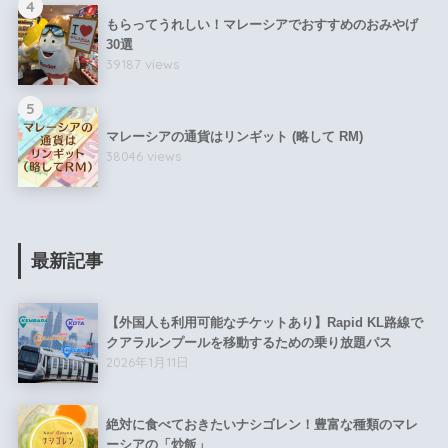
4
もらってうれしい！マレーシアでおすすめのおみやげ
30選
39187 views
5
マレーシアの通貨はリンギット (略して RM)
38046 views
最新記事
【外国人も利用可能なチケットあり】Rapid KL路線で
クアラルンプールを移動するための乗り放題パス
2026年1月11日
絶対に食べておきたいナシゴレン！豊富な種類のマレ
ーシアの「炒飯」