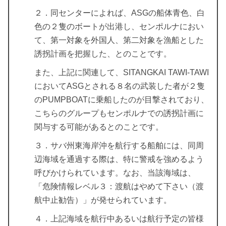
２．同センターによれば、ASGの船体青色、白
色の２隻のボートが出港し、センポルナにおい
て、第一対象を外国人、第二対象を漁船とした
誘拐計画を把握した、とのことです。
また、上記に関連して、SITANGKAI TAWI-TAWI
においてASGとされる８名の武装した者が２隻
のPUMPBOATに乗船したのが目撃されており、
こちらのグループもセンポルナでの誘拐計画に
関与する可能があるとのことです。
３．サバ州東海岸沖を航行する船舶には、同周
辺海域を通過する際は、特に警戒を強めるよう
呼びかけられています。なお、当該海域は、
「危険情報レベル３：渡航はやめて下さい（渡
航中止勧告）」が発せられています。
４．上記海域を航行中あるいは航行予定の皆様