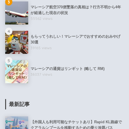
3
マレーシア航空370便墜落の真相は？行方不明から4年
が経過した現在の状況
55562 views
4
もらってうれしい！マレーシアでおすすめのおみやげ
30選
39165 views
5
マレーシアの通貨はリンギット (略して RM)
38037 views
最新記事
【外国人も利用可能なチケットあり】Rapid KL路線で
クアラルンプールを移動するための乗り放題パス