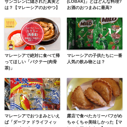
サンゴレンに隠された真実と
(LOBAK)」とはどんな料理?
は？【マレーシアのおやつ】
お酒のおつまみに最高?
マレーシアで絶対に食べて帰
マレーシアの子供たちに一番
ってほしい「バクテー(肉骨
人気の飲み物とは？
茶)」
マレーシアでおつまみといえ
露店で食べたカリーパフがめ
ば「ダーファ ドライフィッ
ちゃくちゃ美味しかった【マ