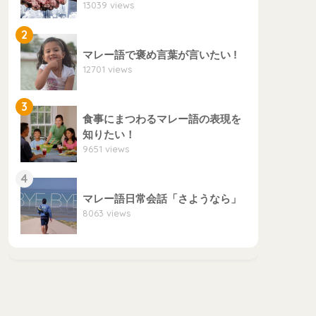
13039 views
2
マレー語で褒め言葉が言いたい !
12701 views
3
食事にまつわるマレー語の表現を
知りたい！
9651 views
4
マレー語日常会話「さようなら」
8063 views