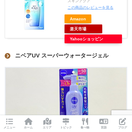
スキンアクア
この商品のレビューを見る
Amazon
楽天市場
Yahooショッピン
グ
ニベアUV スーパーウォータージェル
メニュー
ホーム
エリア
トピック
食べ物
言語
ブログ