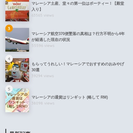
マレーシア土産、堂々の第一位はボーティー！【殿堂
入り】
63565 views
3
マレーシア航空370便墜落の真相は？行方不明から4年
が経過した現在の状況
55596 views
4
もらってうれしい！マレーシアでおすすめのおみやげ
30選
39294 views
5
マレーシアの通貨はリンギット (略して RM)
38098 views