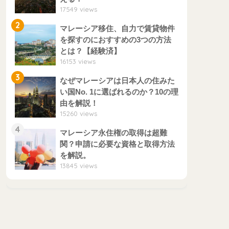
17549 views
2
マレーシア移住、自力で賃貸物件
を探すのにおすすめの3つの方法
とは？【経験済】
16153 views
3
なぜマレーシアは日本人の住みた
い国No. 1に選ばれるのか？10の理
由を解説！
15260 views
4
マレーシア永住権の取得は超難
関？申請に必要な資格と取得方法
を解説。
13845 views