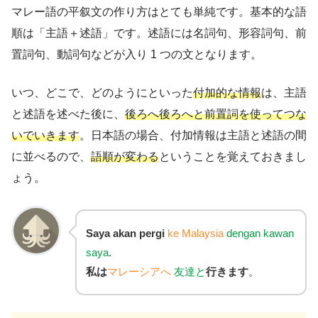
マレー語の平叙文の作り方はとても単純です。基本的な語
順は「主語＋述語」です。述語には名詞句、形容詞句、前
置詞句、動詞句などが入り 1 つの文となります。
いつ、どこで、どのようにといった
付加的な情報
は、主語
と述語を述べた後に、
後ろへ後ろへと前置詞を使ってつな
いでいきます
。日本語の場合、付加情報は主語と述語の間
に並べるので、
語順が変わる
ということを覚えておきまし
ょう。
Saya akan pergi
ke Malaysia
dengan kawan
saya
.
私は
マレーシアへ
友達と
行きます
。