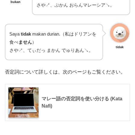
bukan
さや↗、ぶかん おらんマレーシア↘。
Saya
tidak
makan durian.（私はドリアンを
食べ
ません
）
tidak
さや↗、てぃだっ まかん でゅりあん↘。
否定詞について詳しくは、次のページもご覧ください。
マレー語の否定詞を使い分ける (Kata
Nafi)