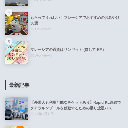
4
もらってうれしい！マレーシアでおすすめのおみやげ
30選
39174 views
5
マレーシアの通貨はリンギット (略して RM)
38043 views
最新記事
【外国人も利用可能なチケットあり】Rapid KL路線で
クアラルンプールを移動するための乗り放題パス
2026年1月11日