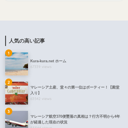
人気の高い記事
1
Kura-kura.net ホーム
67339 views
2
マレーシア土産、堂々の第一位はボーティー！【殿堂
入り】
63542 views
3
マレーシア航空370便墜落の真相は？行方不明から4年
が経過した現在の状況
55564 views