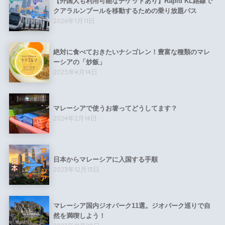
【外国人も利用可能なチケットあり】Rapid KL路線で
クアラルンプールを移動するための乗り放題パス
2026年1月11日
絶対に食べておきたいナシゴレン！豊富な種類のマレ
ーシアの「炒飯」
2025年4月14日
マレーシアで使うお箸ってどうしてます？
2024年2月14日
日本からマレーシアに入国する手順
2023年12月13日
マレーシア国内ジオパーク11選。ジオパーク巡りで自
然を満喫しよう！