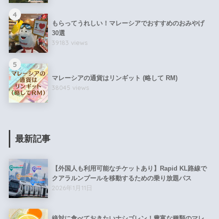
4
もらってうれしい！マレーシアでおすすめのおみやげ
30選
39183 views
5
マレーシアの通貨はリンギット (略して RM)
38045 views
最新記事
【外国人も利用可能なチケットあり】Rapid KL路線で
クアラルンプールを移動するための乗り放題パス
2026年1月11日
絶対に食べておきたいナシゴレン！豊富な種類のマレ