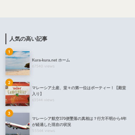
人気の高い記事
1
Kura-kura.net ホーム
67540 views
2
マレーシア土産、堂々の第一位はボーティー！【殿堂
入り】
63544 views
3
マレーシア航空370便墜落の真相は？行方不明から4年
が経過した現在の状況
55564 views