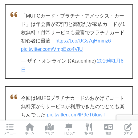
「MUFGカード・プラチナ・アメックス・カー
ド」は年会費が2万円と高額だが家族カードが1
枚無料！付帯サービスも豊富でプラチナカード
初心者に最適！
https://t.co/UGs7qHmmz6
pic.twitter.com/VmpEzo4VlU
— ザイ・オンライン (@zaionline)
2016年1月8
日
今回はMUFGプラチナカードのおかげでコート
無料預かりサービスが利用できたのでとても楽
ちんでした
pic.twitter.com/fP9eT6luwT
— あつこ@ (@atsuko_travel)
2017年1月9日
メニュー
ホーム
エリア
トピック
食べ物
言語
ブログ