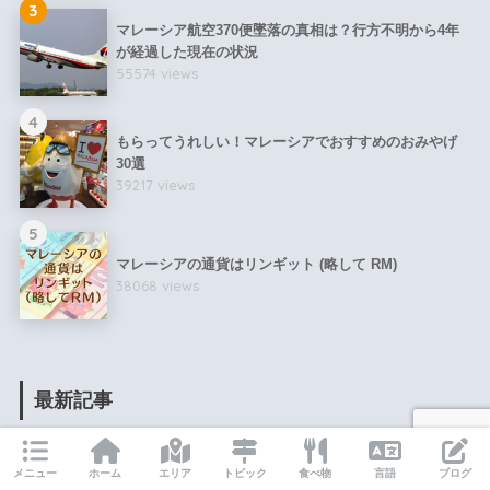
3
マレーシア航空370便墜落の真相は？行方不明から4年
が経過した現在の状況
55574 views
4
もらってうれしい！マレーシアでおすすめのおみやげ
30選
39217 views
5
マレーシアの通貨はリンギット (略して RM)
38068 views
最新記事
【外国人も利用可能なチケットあり】Rapid KL路線で
メニュー
ホーム
エリア
トピック
食べ物
言語
ブログ
クアラルンプールを移動するための乗り放題パス