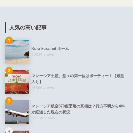
人気の高い記事
1
Kura-kura.net ホーム
70034 views
2
マレーシア土産、堂々の第一位はボーティー！【殿堂
入り】
63560 views
3
マレーシア航空370便墜落の真相は？行方不明から4年
が経過した現在の状況
55588 views
4