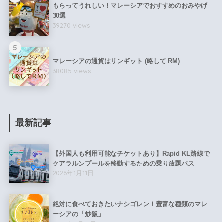
もらってうれしい！マレーシアでおすすめのおみやげ
30選
39270 views
5
マレーシアの通貨はリンギット (略して RM)
38085 views
最新記事
【外国人も利用可能なチケットあり】Rapid KL路線で
クアラルンプールを移動するための乗り放題パス
2026年1月11日
絶対に食べておきたいナシゴレン！豊富な種類のマレ
ーシアの「炒飯」